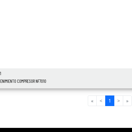
1
ENIMIENTO COMPRESOR NF7010
«
<
1
>
»