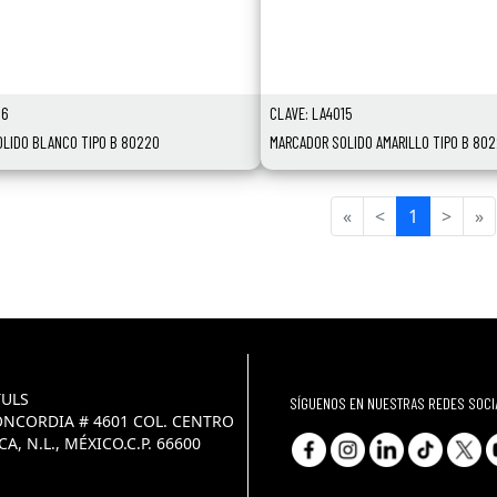
16
CLAVE: LA4015
LIDO BLANCO TIPO B 80220
MARCADOR SOLIDO AMARILLO TIPO B 802
«
<
1
>
»
ULS
SÍGUENOS EN NUESTRAS REDES SOCI
ONCORDIA # 4601 COL. CENTRO
A, N.L., MÉXICO.C.P. 66600