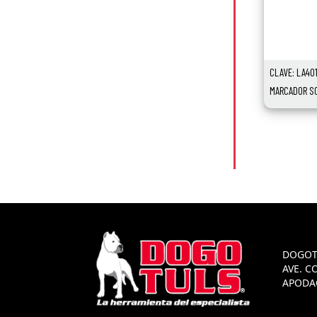
CLAVE: LA40
MARCADOR SO
DOGOT
AVE. C
APODAC