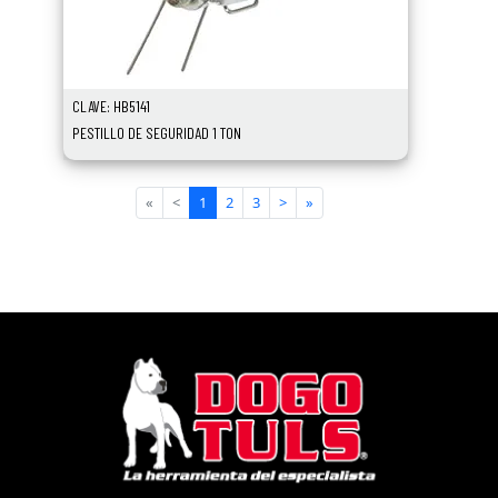
CLAVE: HB5141
PESTILLO DE SEGURIDAD 1 TON
«
<
1
2
3
>
»