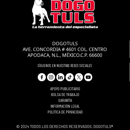
CLAVE: ZF5327
RODAJA DE PU
DOGOTULS
MARRON GIRATORIA 4"
AVE. CONCORDIA # 4601 COL. CENTRO
APODACA, N.L., MÉXICO.C.P. 66600
SÍGUENOS EN NUESTRAS REDES SOCIALES
APOYO PUBLICITARIO
BOLSA DE TRABAJO
GARANTÍA
INFORMACIÓN LEGAL
POLÍTICA DE PRIVACIDAD
© 2024 TODOS LOS DERECHOS RESERVADOS, DOGOTULS®.